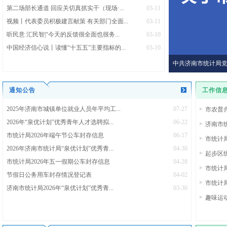
第二场部长通道 回应关切真抓实干（现场·...
03-11
视频丨代表委员积极建言献策 有关部门全面...
03-11
听民意 汇民智|“今天的反馈很全面也很务...
03-10
中国经济信心说丨读懂“十五五”主要指标的...
03-10
中共济南市统计局
通知公告
工作信
2025年济南市城镇单位就业人员年平均工...
07-27
市农普
2026年“泉优计划”优秀青年人才选聘拟...
06-22
济南市统
市统计局2026年端午节公车封存信息
06-17
市统计局
2026年济南市统计局“泉优计划”优秀青...
04-30
起步区
市统计局2026年五一假期公车封存信息
04-28
市统计
节假日公务用车封存情况登记表
04-02
市统计
济南市统计局2026年“泉优计划”优秀青...
03-30
趣味运动