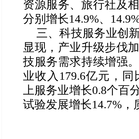
资源服务、
旅行社及
分别
增长
14.9
%、1
4.9
三
、
科技服务业创
显现，产业升级步伐
技服务需求持续
增
强
业
收入
179.6
亿元，同
上服务业增长
0.8
个百
试验发展增长
14.7%