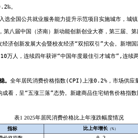
0.2
‰
。
入选全国公共就业服务能力提升示范项目实施城市，城镇
，
第八届中国
（
济南
）
新动能创新创业大赛，第三届、第
友经济创新发展大会暨校友经济
“
双招双引
”
大会
。
新增国
310
万人，连续四年获评“中国年度最佳引才城市”
,
连续
稳
。
全年居民消费价格指数
(CPI)
上涨
0.2
%
，
市场
供应
构成看，呈“
五
涨
三
落
”
态势。新建商品住宅销售价格
指数
表
1 2025
年居民消费价格比上年涨跌幅度情况
比上年增长
指标
（
）
%
费价格指数
0.2