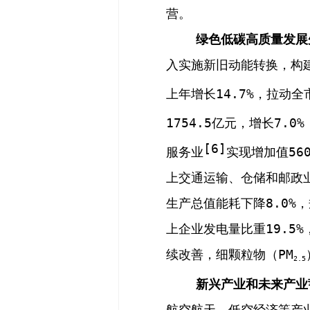
营。
绿色低碳高质量发展
入实施新旧动能转换，构
上年增长
14.7%
，拉动全
1754.5
亿元，增长
7.0%
[
6
]
服务业
实现增加值
56
上交通运输、仓储和邮政
生产总值能耗下降
8.0%
，
上企业发电量
比重
19.5%
续改善，细颗粒物（
PM
2.5
新兴产业和未来产业
航空航天、低空经济等产