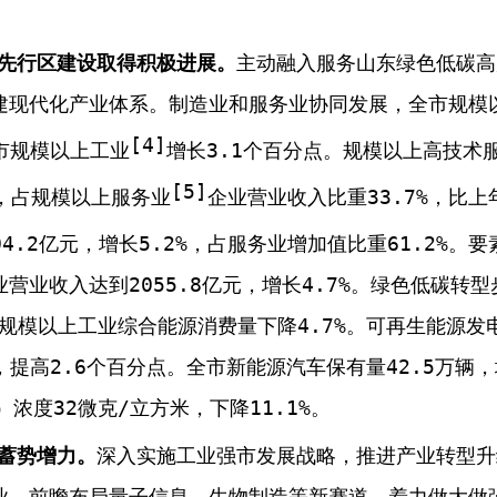
先行区建设取得积极进展。
主动融入服务山东绿色低碳高
建现代化产业体系。制造业和服务业协同发展，全市规模
[
4
]
市规模以上工业
增长
3.1
个百分点。规模以上高技术
[
5
]
，占规模以上服务业
企业营业收入比重
33.7%
，比上
04.2
亿元，增长
5.2%
，占服务业增加值比重
61.2%
。
要
业营业收入达到
2055.8
亿元，
增长
4.7%
。绿色低碳转型
规模以上工业综合能源消费量下降
4.7%
。
可再生能源发
，
提高
2.6
个百分点。
全市新能源汽车保有量
42.5
万辆，
）
浓度
32
微克
/
立方米，下降
11.1%
。
蓄势增力。
深入实施工业强市发展战略，推进产业转型升
业，前瞻布局量子信息、生物制造等新赛道，着力做大做