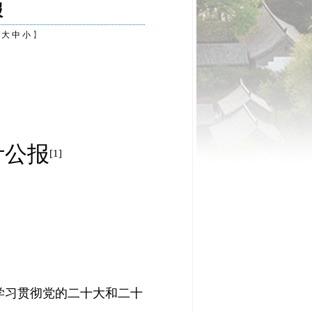
报
【
大
中
小
】
计公报
[1]
学习贯彻党的二十大和二十