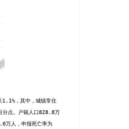
长
1.1%
，其中，城镇常住
百分点
。
户籍人口
828.8
万
.0
万人，申报死亡率为