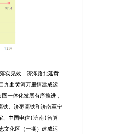
落实见效，
济泺路北延黄
目九曲黄河万里情建成运
市圈一体化发展有序推进，
高铁、济枣高铁和济南至宁
馆、中国电信
(
济南
)
智算
态文化区（一期）建成运