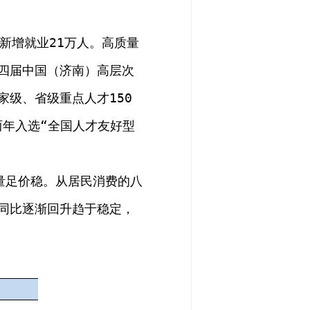
新增就业
21
万人。高质量
四届中国
（
济南
）
高层次
家级
、
省级重点人才
150
两年入选
“
全国人才友好型
量足价稳
。从居民消费的八
同比
逐渐回升趋于稳定
，