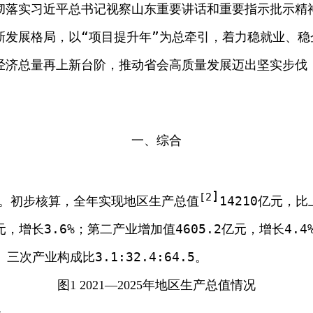
彻落实习近平总书记视察山东重要讲话
和
重要指示批示
精
新发展格局，以“项目提升年”为总牵引，着力稳就业、稳
经济总量再上新台阶，推动省会高质量发展迈出坚实步伐，
一、综合
]
[2
。初步核算，全年实现地区生产总值
14210
亿元
，比
亿元，增长3.6%；第二产业增加值4605.2亿元，增长4.
。三次产业构成比3.1:32.4:64.5。
图
1 2021
—2025
年地区生产总值情况