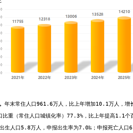
。
年末常住人口
961.6
万人，比上年增加
10.1
万人，增
口比重（常住人口城镇化率）
77.3%
，比上年提高
1.1
个
出生人口
5.8
万人，申报出生率为
7.0
‰
；申报死亡人口
6