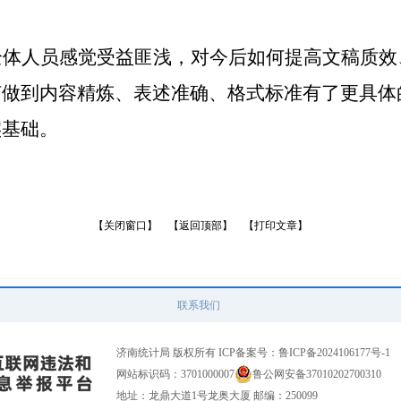
全体人员感觉受益匪浅，对今后如何提高文稿质效
何做到内容精炼、表述准确、格式标准有了更具体
实基础。
【关闭窗口】
【返回顶部】
【打印文章】
联系我们
济南统计局 版权所有 ICP备案号：
鲁ICP备2024106177号-1
网站标识码：3701000007
鲁公网安备37010202700310
地址：龙鼎大道1号龙奥大厦 邮编：250099