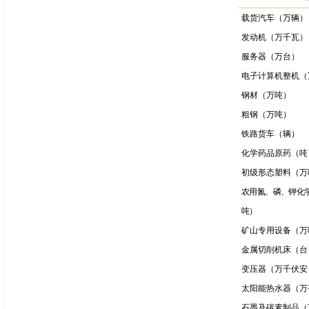
载货汽车（万辆）
发动机（万千瓦）
服务器（万台）
电子计算机整机（
钢材（万吨）
粗钢（万吨）
铁路货车（辆）
化学药品原药（吨
初级形态塑料（万
农用氮、磷、钾化
吨
）
矿山专用设备（万
金属切削机床（台
变压器（万千伏安
太阳能热水器（万
石墨及碳素制品（