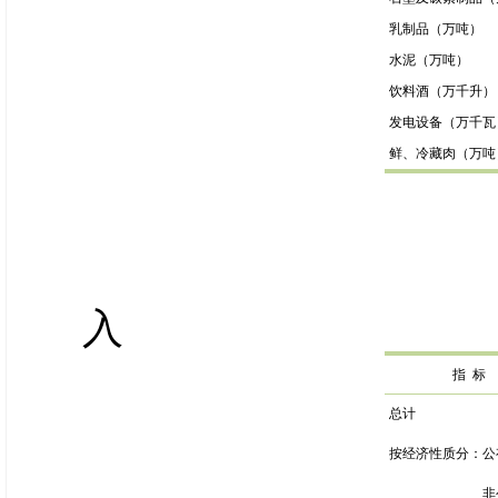
乳制品（万吨）
水泥（万吨）
饮料酒（万千升）
发电设备（万千瓦
鲜、冷藏肉（万吨
规模以
入
指
标
总计
按经济性质分：公
非