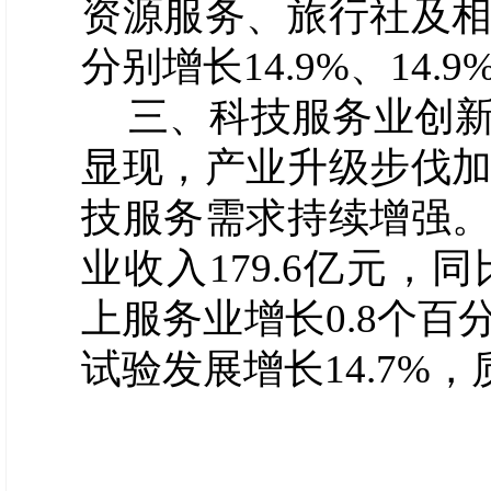
资源服务、
旅行社及
分别
增长
14.9
%、1
4.9
三
、
科技服务业创
显现，产业升级步伐
技服务需求持续
增
强
业
收入
179.6
亿元，同
上服务业增长
0.8
个百
试验发展增长
14.7%