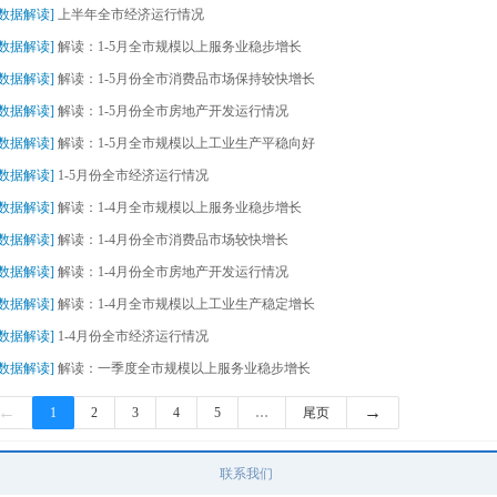
[数据解读]
上半年全市经济运行情况
[数据解读]
解读：1-5月全市规模以上服务业稳步增长
[数据解读]
解读：1-5月份全市消费品市场保持较快增长
[数据解读]
解读：1-5月份全市房地产开发运行情况
[数据解读]
解读：1-5月全市规模以上工业生产平稳向好
[数据解读]
1-5月份全市经济运行情况
[数据解读]
解读：1-4月全市规模以上服务业稳步增长
[数据解读]
解读：1-4月份全市消费品市场较快增长
[数据解读]
解读：1-4月份全市房地产开发运行情况
[数据解读]
解读：1-4月全市规模以上工业生产稳定增长
[数据解读]
1-4月份全市经济运行情况
[数据解读]
解读：一季度全市规模以上服务业稳步增长
←
→
1
2
3
4
5
…
尾页
联系我们