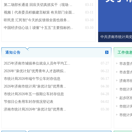
第二场部长通道 回应关切真抓实干（现场·...
03-11
视频丨代表委员积极建言献策 有关部门全面...
03-11
听民意 汇民智|“今天的反馈很全面也很务...
03-10
中国经济信心说丨读懂“十五五”主要指标的...
03-10
中共济南市统计局
通知公告
工作信
2025年济南市城镇单位就业人员年平均工...
07-27
市农普
2026年“泉优计划”优秀青年人才选聘拟...
06-22
市农普
市统计局2026年端午节公车封存信息
06-17
济南市统
2026年济南市统计局“泉优计划”优秀青...
04-30
市统计局
市统计局2026年五一假期公车封存信息
04-28
起步区
节假日公务用车封存情况登记表
04-02
市统计
济南市统计局2026年“泉优计划”优秀青...
03-30
市统计