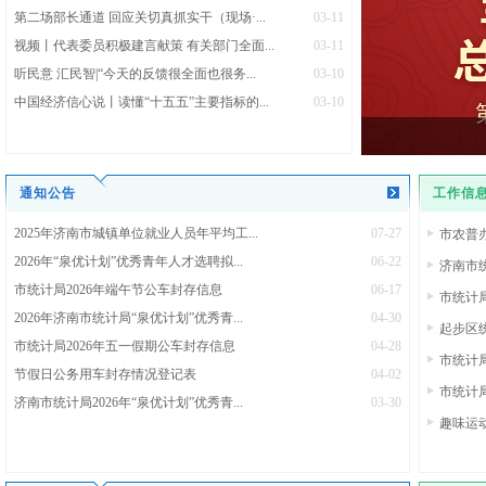
第二场部长通道 回应关切真抓实干（现场·...
03-11
视频丨代表委员积极建言献策 有关部门全面...
03-11
听民意 汇民智|“今天的反馈很全面也很务...
03-10
中国经济信心说丨读懂“十五五”主要指标的...
03-10
通知公告
工作信
2025年济南市城镇单位就业人员年平均工...
07-27
市农普
2026年“泉优计划”优秀青年人才选聘拟...
06-22
济南市统
市统计局2026年端午节公车封存信息
06-17
市统计局
2026年济南市统计局“泉优计划”优秀青...
04-30
起步区
市统计局2026年五一假期公车封存信息
04-28
市统计
节假日公务用车封存情况登记表
04-02
市统计
济南市统计局2026年“泉优计划”优秀青...
03-30
趣味运动